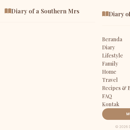
Diary of a Southern Mrs
Diary o
Beranda
Diary
Lifestyle
Family
Home
Travel
Recipes & 
FAQ
Kontak
M
© 2026 D