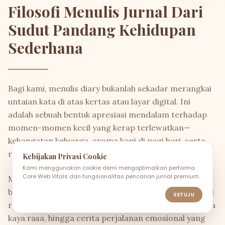
Filosofi Menulis Jurnal Dari
Sudut Pandang Kehidupan
Sederhana
Bagi kami, menulis diary bukanlah sekadar merangkai
untaian kata di atas kertas atau layar digital. Ini
adalah sebuah bentuk apresiasi mendalam terhadap
momen-momen kecil yang kerap terlewatkan—
kehangatan keluarga, aroma kopi di pagi hari, serta
refleksi pertumbuhan diri (*self-growth*).
Kebijakan Privasi Cookie
Kami menggunakan cookie demi mengoptimalkan performa
Core Web Vitals dan fungsionalitas pencarian jurnal premium.
Melalui portal *Diary of a Southern Mrs*, kami
berkomitmen menyajikan kompilasi inspirasi dekorasi
SETUJU
rumah yang menenangkan, resep masakan sederhana
kaya rasa, hingga cerita perjalanan emosional yang